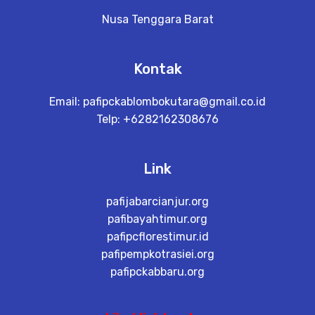
Nusa Tenggara Barat
Kontak
Email:
pafipckablombokutara@gmail.co.id
Telp: +6282162308676
Link
pafijabarcianjur.org
pafibayahtimur.org
pafipcflorestimur.id
pafipempkotrasiei.org
pafipckabbaru.org